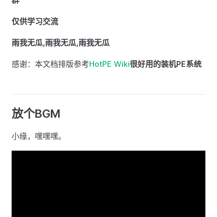
群
仅供学习交流
雨我无瓜,雨我无瓜,雨我无瓜
感谢：本文档排版参考
HotPE Wiki
很好用的装机PE系统
放个BGM
小缘，嘿嘿嘿。